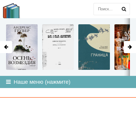
LITMIR
.ORG
Наше меню (нажмите)