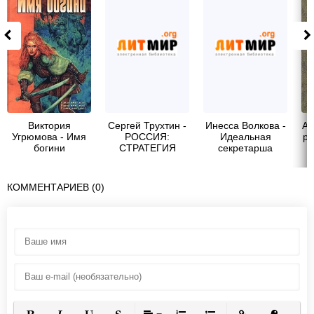
Виктория
Сергей Трухтин -
Инесса Волкова -
Ай
Угрюмова - Имя
РОССИЯ:
Идеальная
ра
богини
СТРАТЕГИЯ
секретарша
СИЛЫ
КОММЕНТАРИЕВ (0)