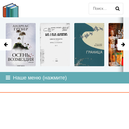
LITMIR
.ORG
Наше меню (нажмите)