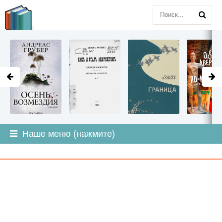
LITMIR
.ORG
Наше меню (нажмите)