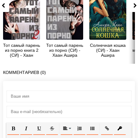
Тот самый парень
Тот самый парень
Солнечная кошка
из порно книга 2
из порно (СИ) -
(СИ) - Хаан
ме
(СИ) - Хаан
Хаан Ашира
Ашира
Ашира
КОММЕНТАРИЕВ (0)
ПОЛУЖИРНЫЙ
КУРСИВ
ПОДЧЕРКНУТЫЙ
ЗАЧЕРКНУТЫЙ
ВЫРАВНИВАНИЕ
НУМЕРОВАННЫЙ СПИСОК
МАРКИРОВАННЫЙ СП
ВСТАВИТЬ ССЫ
ВСТАВИТ