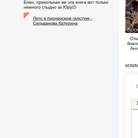
Блин, прикольная же эта книга вот только
немного стыдно за Юру🫠
Лето в пионерском галстуке -
Сильванова Катерина
Отк
благо
Анг
КОММ
П