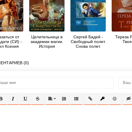
азаться от
Целительница в
Сергей Бадей -
Тереза Р
дати (СИ) -
академии магии.
Свободный полет.
Твоя
ел Ксения
История
Снова полет.
попаданки с
Стремительный
хвостом (СИ) -
полет
Болотина Ксения
ЕНТАРИЕВ (0)
Александровна
"za86za86"
ОЛУЖИРНЫЙ
КУРСИВ
ПОДЧЕРКНУТЫЙ
ЗАЧЕРКНУТЫЙ
ВЫРАВНИВАНИЕ
НУМЕРОВАННЫЙ СПИСОК
МАРКИРОВАННЫЙ СПИСОК
ВСТАВИТЬ ССЫЛКУ
ВСТАВИТЬ ЗАЩ
ВСТАВИТЬ
ВСТ