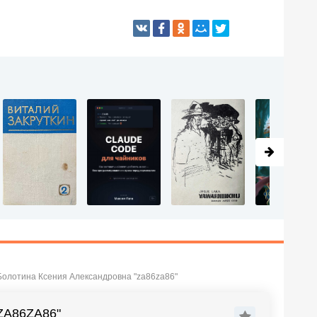
 Болотина Ксения Александровна "za86za86"
ZA86ZA86"