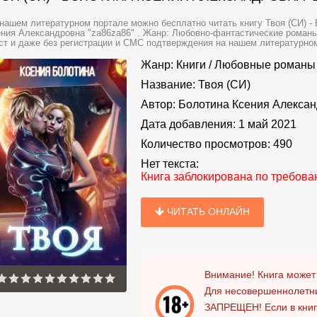
нашем литературном портале можно бесплатно читать книгу Твоя (СИ) -
ния Александровна "za86za86" . Жанр: Любовно-фантастические романы
ст и даже без регистрации и СМС подтверждения на нашем литературном п
Жанр:
Книги
/
Любовные романы
Название:
Твоя (СИ)
Автор:
Болотина Ксения Алексан
Дата добавления:
1 май 2021
Количество просмотров:
490
Нет текста:
Книга заблокирована по требов
ЧИТАТЬ ОНЛАЙН
Внимание! Книга может
Для несовершеннолетни
ЗАПРЕЩЕН!
Если в кни