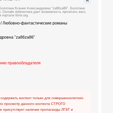
 Болотина Ксения Александровна "za86za86", Болотина
. Онлайн библиотека дает возможность прочитать весь
ортале litmir.org.
/
Любовно-фантастические романы
дровна "za86za86"
анию правообладателя
 содержать контент только для совершеннолетних.
х просмотр данного контента
СТРОГО
ге присутствует наличие пропаганды ЛГБТ и