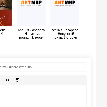
евэй -
Ксения Лазорева
Ксения Лазорева
 К.
- Ненужный
- Ненужный
принц. История
принц. История
Сая
Сая Валентайна
Валентайна[СИ]
[СИ]
ИЩЕННУЮ ССЫЛКУ
 СМАЙЛИК
АВКА СКРЫТОГО ТЕКСТА
ВСТАВКА ЦИТАТЫ
ВСТАВКА СПОЙЛЕРА