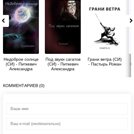
Недоброе солнце
Под звуки сагатов
Грани ветра (СИ)
Л
(СИ) - Питкевич
(СИ) - Питкевич
- Пастырь Роман
Н
Александра
Александра
"Samum"
"Samum"
КОММЕНТАРИЕВ (0)