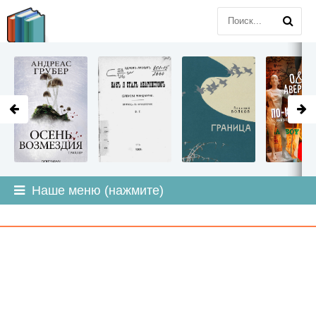
LITMIR
.ORG
Наше меню (нажмите)