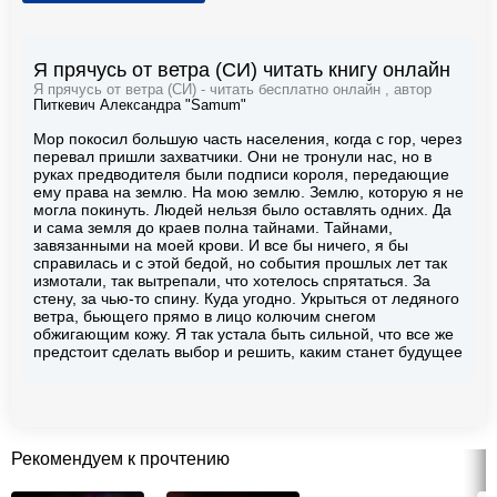
Я прячусь от ветра (СИ) читать книгу онлайн
Я прячусь от ветра (СИ) - читать бесплатно онлайн , автор
Питкевич Александра "Samum"
Мор покосил большую часть населения, когда с гор, через
перевал пришли захватчики. Они не тронули нас, но в
руках предводителя были подписи короля, передающие
ему права на землю. На мою землю. Землю, которую я не
могла покинуть. Людей нельзя было оставлять одних. Да
и сама земля до краев полна тайнами. Тайнами,
завязанными на моей крови. И все бы ничего, я бы
справилась и с этой бедой, но события прошлых лет так
измотали, так вытрепали, что хотелось спрятаться. За
стену, за чью-то спину. Куда угодно. Укрыться от ледяного
ветра, бьющего прямо в лицо колючим снегом
обжигающим кожу. Я так устала быть сильной, что все же
предстоит сделать выбор и решить, каким станет будущее
Рекомендуем к прочтению