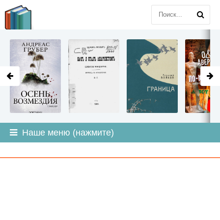
LITMIR
.ORG
Наше меню (нажмите)