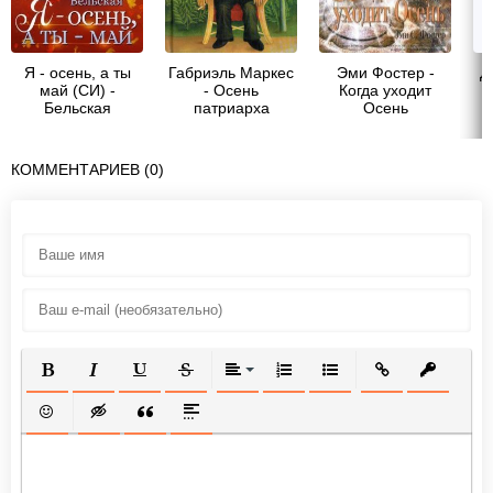
Я - осень, а ты
Габриэль Маркес
Эми Фостер -
Д
май (СИ) -
- Осень
Когда уходит
Бельская
патриарха
Осень
Анастасия
КОММЕНТАРИЕВ (0)
ПОЛУЖИРНЫЙ
КУРСИВ
ПОДЧЕРКНУТЫЙ
ЗАЧЕРКНУТЫЙ
ВЫРАВНИВАНИЕ
НУМЕРОВАННЫЙ СПИСОК
МАРКИРОВАННЫЙ СП
ВСТАВИТЬ ССЫ
ВСТАВИТ
ВСТАВИТЬ СМАЙЛИК
ВСТАВКА СКРЫТОГО ТЕКСТА
ВСТАВКА ЦИТАТЫ
ВСТАВКА СПОЙЛЕРА