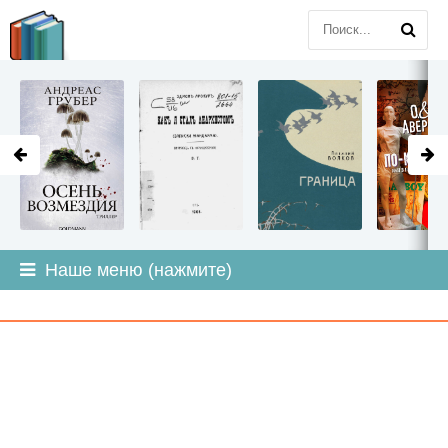
LITMIR
.ORG
Наше меню (нажмите)