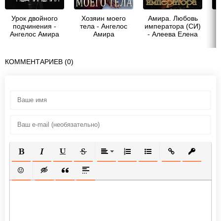
Урок двойного
Хозяин моего
Амира. Любовь
подчинения -
тела - Ангелос
императора (СИ)
Ангелос Амира
Амира
- Алеева Елена
КОММЕНТАРИЕВ (0)
ПОЛУЖИРНЫЙ
КУРСИВ
ПОДЧЕРКНУТЫЙ
ЗАЧЕРКНУТЫЙ
ВЫРАВНИВАНИЕ
НУМЕРОВАННЫЙ СПИСОК
МАРКИРОВАННЫЙ СП
ВСТАВИТЬ ССЫ
ВСТАВИТ
ВСТАВИТЬ СМАЙЛИК
ВСТАВКА СКРЫТОГО ТЕКСТА
ВСТАВКА ЦИТАТЫ
ВСТАВКА СПОЙЛЕРА