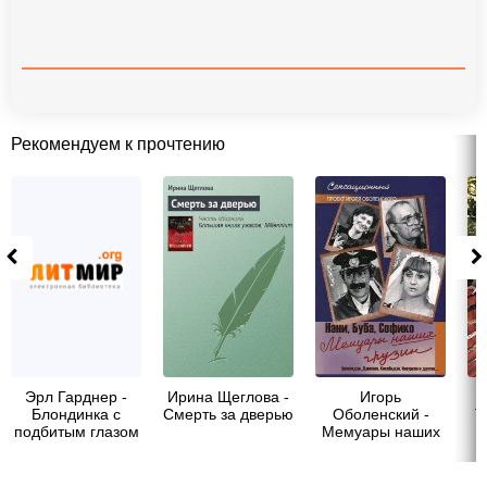
Рекомендуем к прочтению
Эрл Гарднер -
Ирина Щеглова -
Игорь
Блондинка с
Смерть за дверью
Оболенский -
Т
подбитым глазом
Мемуары наших
грузин. Нани,
Буба, Софико