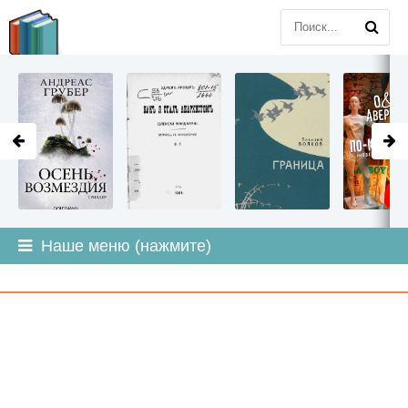
LITMIR
.ORG
Наше меню (нажмите)