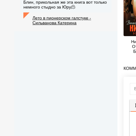
Блин, прикольная же эта книга вот только
немного стыдно за Юру🫠
Лето в пионерском галстуке -
Сильванова Катерина
Ни
От
Б
В
КОММ
П