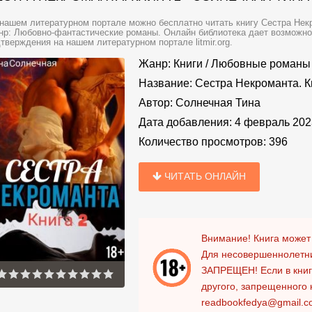
нашем литературном портале можно бесплатно читать книгу Сестра Некро
р: Любовно-фантастические романы. Онлайн библиотека дает возможнос
тверждения на нашем литературном портале litmir.org.
Жанр:
Книги
/
Любовные романы
Название:
Сестра Некроманта. К
Автор:
Солнечная Тина
Дата добавления:
4 февраль 202
Количество просмотров:
396
ЧИТАТЬ ОНЛАЙН
Внимание! Книга может
Для несовершеннолетни
ЗАПРЕЩЕН!
Если в кни
другого, запрещенного 
readbookfedya@gmail.c