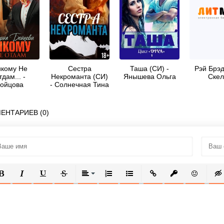
кому Не
Сестра
Таша (СИ) -
Рэй Брэд
дам... -
Некроманта (СИ)
Янышева Ольга
Скел
ойцова
- Солнечная Тина
иктория
ЕНТАРИЕВ (0)
ОЛУЖИРНЫЙ
КУРСИВ
ПОДЧЕРКНУТЫЙ
ЗАЧЕРКНУТЫЙ
ВЫРАВНИВАНИЕ
НУМЕРОВАННЫЙ СПИСОК
МАРКИРОВАННЫЙ СПИСОК
ВСТАВИТЬ ССЫЛКУ
ВСТАВИТЬ ЗАЩ
ВСТАВИТЬ
ВСТ