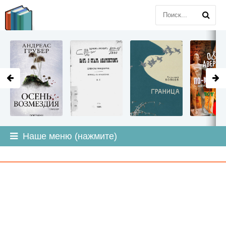
LITMIR
.ORG
Наше меню (нажмите)