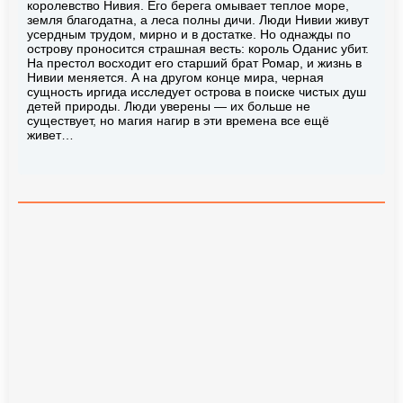
королевство Нивия. Его берега омывает теплое море,
земля благодатна, а леса полны дичи. Люди Нивии живут
усердным трудом, мирно и в достатке. Но однажды по
острову проносится страшная весть: король Оданис убит.
На престол восходит его старший брат Ромар, и жизнь в
Нивии меняется. А на другом конце мира, черная
сущность иргида исследует острова в поиске чистых душ
детей природы. Люди уверены — их больше не
существует, но магия нагир в эти времена все ещё
живет…