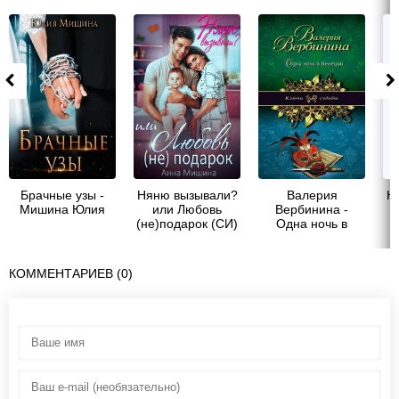
Брачные узы -
Няню вызывали?
Валерия
Ю
Мишина Юлия
или Любовь
Вербинина -
(не)подарок (СИ)
Одна ночь в
- Мишина Анна
Венеции
КОММЕНТАРИЕВ (0)