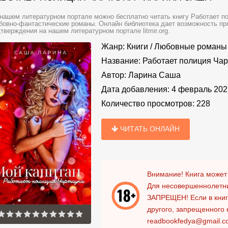
нашем литературном портале можно бесплатно читать книгу Работает п
овно-фантастические романы. Онлайн библиотека дает возможность про
тверждения на нашем литературном портале litmir.org.
Жанр:
Книги
/
Любовные романы
Название:
Работает полиция Чар
Автор:
Ларина Саша
Дата добавления:
4 февраль 202
Количество просмотров:
228
ЧИТАТЬ ОНЛАЙН
Внимание! Книга может
Для несовершеннолетни
ЗАПРЕЩЕН!
Если в кни
другого, запрещенного 
readbookfedya@gmail.c