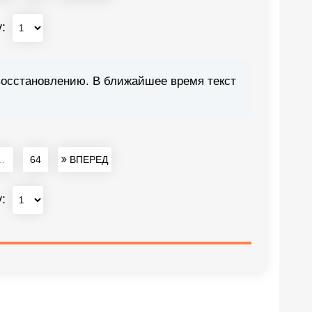
у:
восстановлению. В ближайшее время текст
..
64
ВПЕРЕД
у: