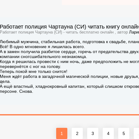
Работает полиция Чартауна (СИ) читать книгу онлай
Работает полиция Чартауна (СИ) - читать бесплатно онлайн , автор
Лари
Любимый мужчина, стабильная работа, подготовка к свадьбе, план
Всё! В одно мгновение я лишилась всего.
А в замен получила разбитое сердце, горечь от предательства дву
компании сногсшибательного незнакомца.
Когда я решилась провести с ним ночь, даже предположить не могл
перевернётся с ног на голову.
Теперь покой мне только снится!
Меня ждёт работа в загадочной магической полиции, новые друзья
дела.
А ещё властный, хладнокровный капитан, который слишком откров
персоне. Снова.
1
2
3
4
5
.