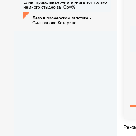
Блин, прикольная же эта книга вот только
немного стыдно за Юру🫠
Лето в пионерском галстуке -
Сильванова Катерина
Реко