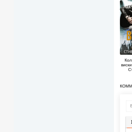
Кол
виски
С
КОММ
П