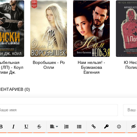
ыбельная
Воробышек - Ро
Нам нельзя! -
Ю Нес
 (ЛП) - Коул
Олли
Бузмакова
Поли
тиви Дж.
Евгения
ЕНТАРИЕВ (0)
ОЛУЖИРНЫЙ
КУРСИВ
ПОДЧЕРКНУТЫЙ
ЗАЧЕРКНУТЫЙ
ВЫРАВНИВАНИЕ
НУМЕРОВАННЫЙ СПИСОК
МАРКИРОВАННЫЙ СПИСОК
ВСТАВИТЬ ССЫЛКУ
ВСТАВИТЬ ЗАЩ
ВСТАВИТЬ
ВСТ