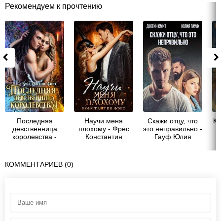
Рекомендуем к прочтению
Последняя
Научи меня
Скажи отцу, что
Ко
девственница
плохому - Фрес
это неправильно -
с
королевства -
Константин
Гауф Юлия
Фрес Константин
КОММЕНТАРИЕВ (0)