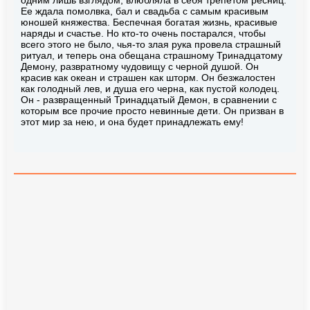
одним лишь взглядом, влюбляла в себя трепетом ресниц.
Ее ждала помолвка, бал и свадьба с самым красивым
юношей княжества. Беспечная богатая жизнь, красивые
наряды и счастье. Но кто-то очень постарался, чтобы
всего этого не было, чья-то злая рука провела страшный
ритуал, и теперь она обещана страшному Тринадцатому
Демону, развратному чудовищу с черной душой. Он
красив как океан и страшен как шторм. Он безжалостен
как голодный лев, и душа его черна, как пустой колодец.
Он - развращенный Тринадцатый Демон, в сравнении с
которым все прочие просто невинные дети. Он призван в
этот мир за нею, и она будет принадлежать ему!