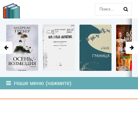
LITMIR
.ORG
Наше меню (нажмите)