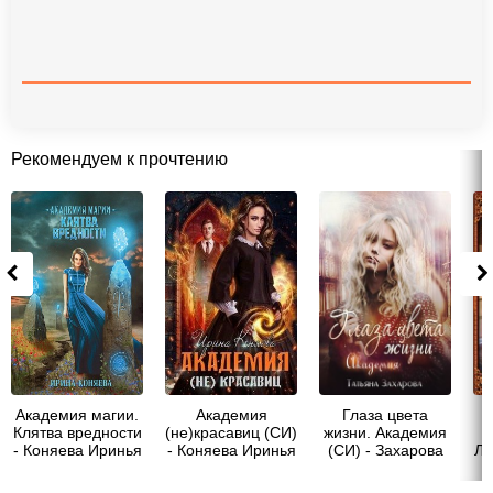
Рекомендуем к прочтению
Академия магии.
Академия
Глаза цвета
Клятва вредности
(не)красавиц (СИ)
жизни. Академия
- Коняева Иринья
- Коняева Иринья
(СИ) - Захарова
Лу
Татьяна
ма
Александровна