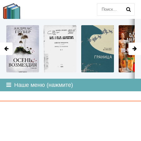
LITMIR
.ORG
Наше меню (нажмите)