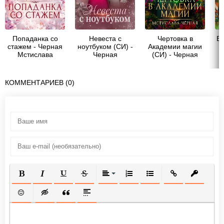
Попаданка со
Невеста с
Чертовка в
Ел
стажем - Черная
ноутбуком (СИ) -
Академии магии
Мстислава
Черная
(СИ) - Черная
Мстислава
Мстислава
КОММЕНТАРИЕВ (0)
ПОЛУЖИРНЫЙ
КУРСИВ
ПОДЧЕРКНУТЫЙ
ЗАЧЕРКНУТЫЙ
ВЫРАВНИВАНИЕ
НУМЕРОВАННЫЙ СПИСОК
МАРКИРОВАННЫЙ СП
ВСТАВИТЬ ССЫ
ВСТАВИТ
ВСТАВИТЬ СМАЙЛИК
ВСТАВКА СКРЫТОГО ТЕКСТА
ВСТАВКА ЦИТАТЫ
ВСТАВКА СПОЙЛЕРА