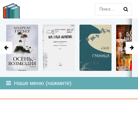
LITMIR
.ORG
Наше меню (нажмите)