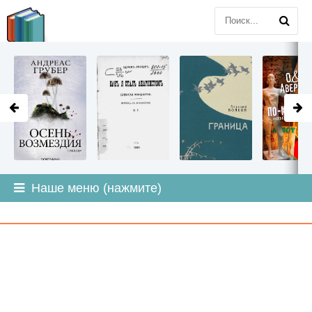
LITMIR
.ORG
Наше меню (нажмите)