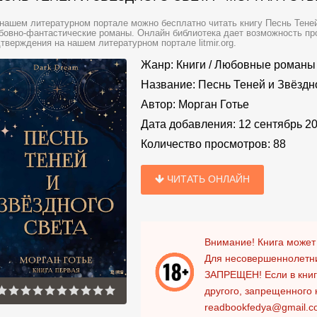
нашем литературном портале можно бесплатно читать книгу Песнь Теней 
овно-фантастические романы. Онлайн библиотека дает возможность про
тверждения на нашем литературном портале litmir.org.
Жанр:
Книги
/
Любовные романы
Название:
Песнь Теней и Звёздн
Автор:
Морган Готье
Дата добавления:
12 сентябрь 2
Количество просмотров:
88
ЧИТАТЬ ОНЛАЙН
Внимание! Книга может
Для несовершеннолетни
ЗАПРЕЩЕН!
Если в кни
другого, запрещенного 
readbookfedya@gmail.c