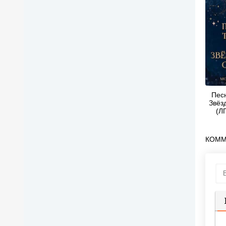
Пес
Звёз
(ЛП
КОММ
П