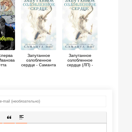
сперва
Запутанное
Запутанное
Иванова
озлобленное
озлобленное
тта
сердце - Саманта
сердце (ЛП) -
Янг
Саманта Янг
ИЩЕННУЮ ССЫЛКУ
 СМАЙЛИК
АВКА СКРЫТОГО ТЕКСТА
ВСТАВКА ЦИТАТЫ
ВСТАВКА СПОЙЛЕРА