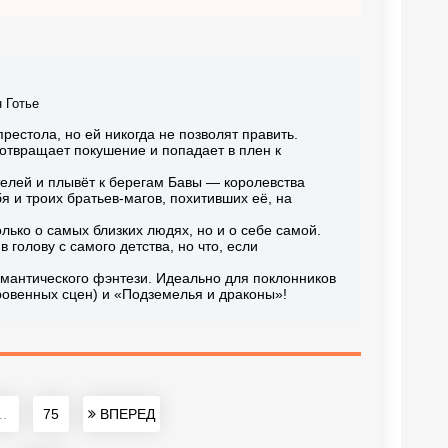
 Готье
естола, но ей никогда не позволят править.
отвращает покушение и попадает в плен к
телей и плывёт к берегам Бавы — королевства
бя и троих братьев-магов, похитивших её, на
лько о самых близких людях, но и о себе самой.
 голову с самого детства, но что, если
омантического фэнтези. Идеально для поклонников
ровенных сцен) и «Подземелья и драконы»!
..
75
ВПЕРЕД