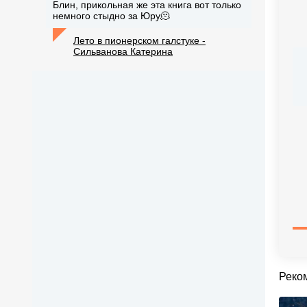
Блин, прикольная же эта книга вот только
немного стыдно за Юру🫠
Лето в пионерском галстуке -
Сильванова Катерина
Реко