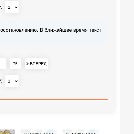
у:
восстановлению. В ближайшее время текст
..
75
ВПЕРЕД
у: