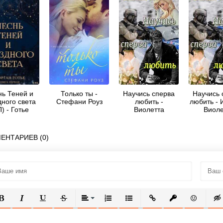
нь Теней и
Только ты -
Научись сперва
Научись 
дного света
Стефани Роуз
любить -
любить - 
) - Готье
Виолетта
Виоле
Морган
Иванова
ЕНТАРИЕВ (0)
ОЛУЖИРНЫЙ
КУРСИВ
ПОДЧЕРКНУТЫЙ
ЗАЧЕРКНУТЫЙ
ВЫРАВНИВАНИЕ
НУМЕРОВАННЫЙ СПИСОК
МАРКИРОВАННЫЙ СПИСОК
ВСТАВИТЬ ССЫЛКУ
ВСТАВИТЬ ЗАЩ
ВСТАВИТЬ
ВСТ