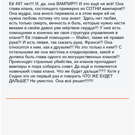
Ей 497 лет!!! И, да, она ВАМПИР!!! И это ещё не всё! Она
глава клана, состоящего примерно из СОТНИ вампиров!!!
Она мудра, она много пережила и в этом мире ей не
нужна любовь потому что она знает: Здесь нет любви,
есть только смерть, вечность и боль, которые нужно нести
веками в своём давно уже мёртвом сердце!!! У неё есть
помощники и конечно же своя структура управления в
клане!!! Её главный помощник — Майкл, также её правая
рука!!! И есть левая, так сказать рука, Фрэнси!!! Она
относится к ним, как к друзьям!!! Но это только к ним!!! С
остальными же она жестока и хладнокровна, какой и
должна быть глава одного из могущественных кланов!!!
Происходят странные убийства, из кланов пропадают
вампиры и пора собирать совет. Да ещё и появляется
новенький глава клана. Что же будет дальше??? Хотя у
Сидни это не первый раз и говорить ЧТО ЖЕ БУДЕТ
ДАЛЬШЕ? Не уместно. Она всё решит!!!!!!!