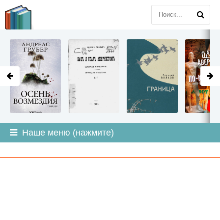
LITMIR
.ORG
Наше меню (нажмите)