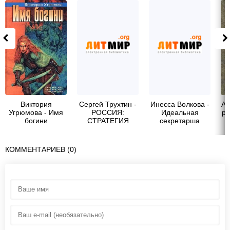
Виктория
Сергей Трухтин -
Инесса Волкова -
Ай
Угрюмова - Имя
РОССИЯ:
Идеальная
ра
богини
СТРАТЕГИЯ
секретарша
СИЛЫ
КОММЕНТАРИЕВ (0)