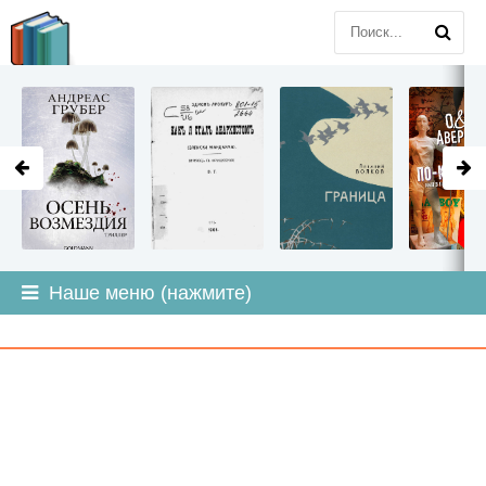
LITMIR
.ORG
Наше меню (нажмите)