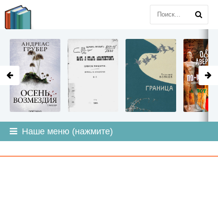
LITMIR
.ORG
Наше меню (нажмите)