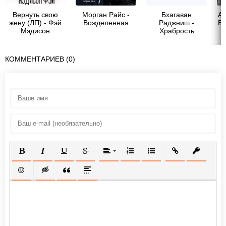
Вернуть свою
Морган Райс -
Бхагаван
Ам
жену (ЛП) - Фэй
Вожделенная
Раджниш -
Бо
Мэдисон
Храбрость
КОММЕНТАРИЕВ (0)
ПОЛУЖИРНЫЙ
КУРСИВ
ПОДЧЕРКНУТЫЙ
ЗАЧЕРКНУТЫЙ
ВЫРАВНИВАНИЕ
НУМЕРОВАННЫЙ СПИСОК
МАРКИРОВАННЫЙ СП
ВСТАВИТЬ ССЫ
ВСТАВИТ
ВСТАВИТЬ СМАЙЛИК
ВСТАВКА СКРЫТОГО ТЕКСТА
ВСТАВКА ЦИТАТЫ
ВСТАВКА СПОЙЛЕРА