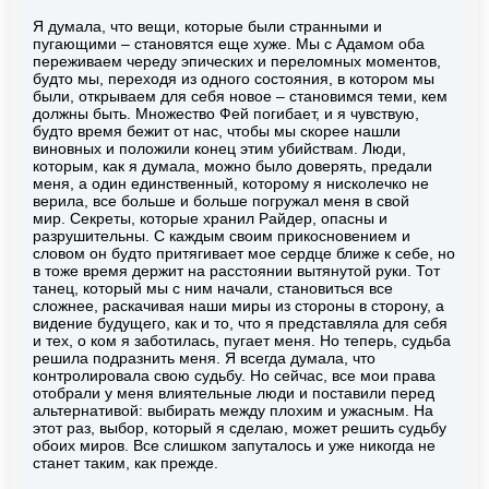
Я думала, что вещи, которые были странными и
пугающими – становятся еще хуже. Мы с Адамом оба
переживаем череду эпических и переломных моментов,
будто мы, переходя из одного состояния, в котором мы
были, открываем для себя новое – становимся теми, кем
должны быть. Множество Фей погибает, и я чувствую,
будто время бежит от нас, чтобы мы скорее нашли
виновных и положили конец этим убийствам. Люди,
которым, как я думала, можно было доверять, предали
меня, а один единственный, которому я нисколечко не
верила, все больше и больше погружал меня в свой
мир. Секреты, которые хранил Райдер, опасны и
разрушительны. С каждым своим прикосновением и
словом он будто притягивает мое сердце ближе к себе, но
в тоже время держит на расстоянии вытянутой руки. Тот
танец, который мы с ним начали, становиться все
сложнее, раскачивая наши миры из стороны в сторону, а
видение будущего, как и то, что я представляла для себя
и тех, о ком я заботилась, пугает меня. Но теперь, судьба
решила подразнить меня. Я всегда думала, что
контролировала свою судьбу. Но сейчас, все мои права
отобрали у меня влиятельные люди и поставили перед
альтернативой: выбирать между плохим и ужасным. На
этот раз, выбор, который я сделаю, может решить судьбу
обоих миров. Все слишком запуталось и уже никогда не
станет таким, как прежде.