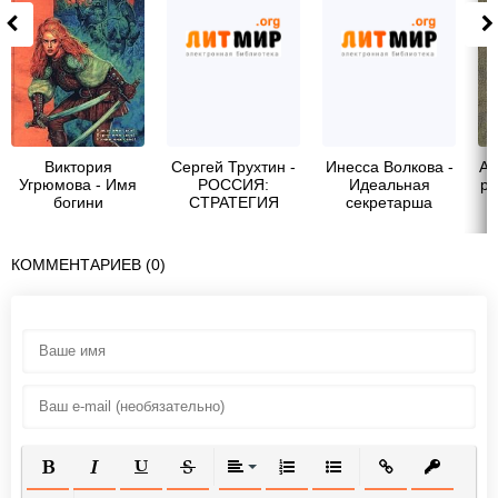
Виктория
Сергей Трухтин -
Инесса Волкова -
Ай
Угрюмова - Имя
РОССИЯ:
Идеальная
ра
богини
СТРАТЕГИЯ
секретарша
СИЛЫ
КОММЕНТАРИЕВ (0)
ПОЛУЖИРНЫЙ
КУРСИВ
ПОДЧЕРКНУТЫЙ
ЗАЧЕРКНУТЫЙ
ВЫРАВНИВАНИЕ
НУМЕРОВАННЫЙ СПИСОК
МАРКИРОВАННЫЙ СП
ВСТАВИТЬ ССЫ
ВСТАВИТ