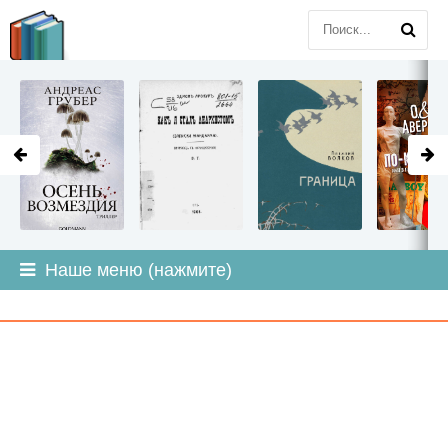
LITMIR
.ORG
Наше меню (нажмите)