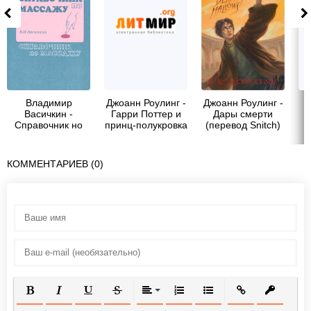
Владимир
Джоанн Роулинг -
Джоанн Роулинг -
А
Васичкин -
Гарри Поттер и
Дары смерти
Справочник но
принц-полукровка
(перевод Snitch)
массажу
(перевод Snitch)
о
КОММЕНТАРИЕВ (0)
ПОЛУЖИРНЫЙ
КУРСИВ
ПОДЧЕРКНУТЫЙ
ЗАЧЕРКНУТЫЙ
ВЫРАВНИВАНИЕ
НУМЕРОВАННЫЙ СПИСОК
МАРКИРОВАННЫЙ СП
ВСТАВИТЬ ССЫ
ВСТАВИТ