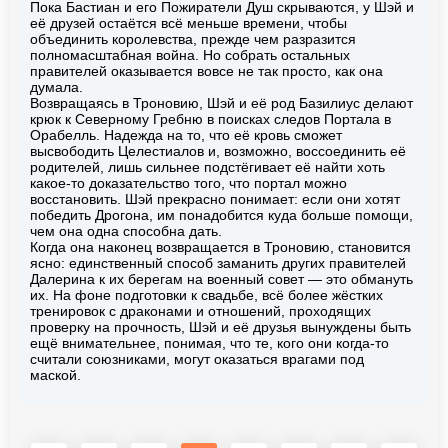
Пока Бастиан и его Пожиратели Душ скрываются, у Шэй и
её друзей остаётся всё меньше времени, чтобы
объединить королевства, прежде чем разразится
полномасштабная война. Но собрать остальных
правителей оказывается вовсе не так просто, как она
думала.
Возвращаясь в Троновию, Шэй и её род Базилиус делают
крюк к Северному Гребню в поисках следов Портала в
Орабелль. Надежда на то, что её кровь сможет
высвободить Целестиалов и, возможно, воссоединить её
родителей, лишь сильнее подстёгивает её найти хоть
какое-то доказательство того, что портал можно
восстановить. Шэй прекрасно понимает: если они хотят
победить Дрогона, им понадобится куда больше помощи,
чем она одна способна дать.
Когда она наконец возвращается в Троновию, становится
ясно: единственный способ заманить других правителей
Далерина к их берегам на военный совет — это обмануть
их. На фоне подготовки к свадьбе, всё более жёстких
тренировок с драконами и отношений, проходящих
проверку на прочность, Шэй и её друзья вынуждены быть
ещё внимательнее, понимая, что те, кого они когда-то
считали союзниками, могут оказаться врагами под
маской.