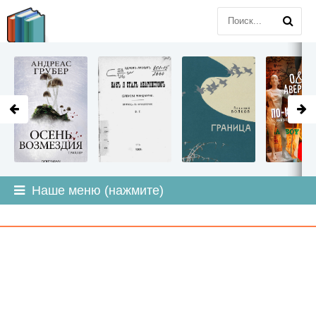
LITMIR
.ORG
Наше меню (нажмите)