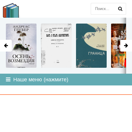
LITMIR
.ORG
Наше меню (нажмите)