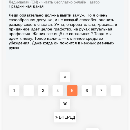
Леди-палач (СИ) - читать бесплатно онлайн , автор
Праздничная Даная
Леди обязательно должна выйти замуж. Но я очень
своеобразная девушка, и не каждый способен оценить
размер своего счастья. Умна, очаровательна, красива, в
приданное идет целое графство, на руках актуальная
профессия. Жених все ещё не согласился? Тогда мы
идем к нему. Топор палача — отличное средство
убеждения. Даже когда он покоится в нежных девичьих
руках…
1
...
3
4
5
6
7
...
36
ВПЕРЕД