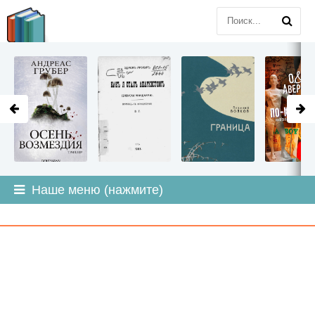
LITMIR
.ORG
Наше меню (нажмите)