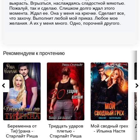
выкрасть. Вгрызться, наслаждаясь сладостной мякотью.
Пожалуй, так и сделаю. Слишком долго ждал этого
момента. Ждал ее. Она у меня на крючке. Сделает все,
что захочу. Выполнит любой мой приказ. Любое мое
желания. А их у меня много. Одно, порочней другого.
Рекомендуем к прочтению
Беременна от
Тридцать ударов
Мой сводный грех
Ди
Ти(г)рана -
плетью -
- Ильина Настя
-
Старлайт Риша
Старлайт Риша