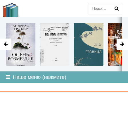
LITMIR
.ORG
Наше меню (нажмите)