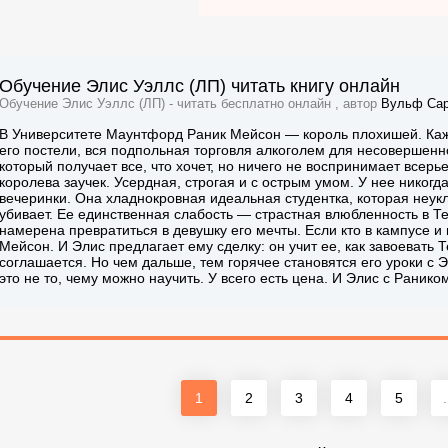
Обучение Элис Уэллс (ЛП) читать книгу онлайн
Обучение Элис Уэллс (ЛП) - читать бесплатно онлайн , автор
Вульф Са
В Университете Маунтфорд Раник Мейсон — король плохишей. Каж
его постели, вся подпольная торговля алкоголем для несовершенн
который получает все, что хочет, но ничего не воспринимает всер
королева заучек. Усердная, строгая и с острым умом. У нее никогд
вечеринки. Она хладнокровная идеальная студентка, которая неукл
убивает. Ее единственная слабость — страстная влюбленность в Те
намерена превратиться в девушку его мечты. Если кто в кампусе и 
Мейсон. И Элис предлагает ему сделку: он учит ее, как завоевать Т
соглашается. Но чем дальше, тем горячее становятся его уроки с 
это не то, чему можно научить. У всего есть цена. И Элис с Ранико
1
2
3
4
5
.