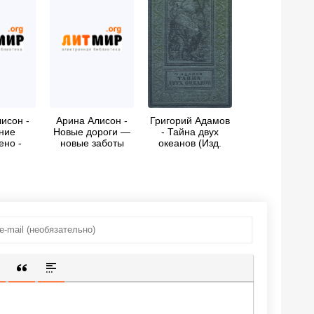
исон -
Арина Алисон -
Григорий Адамов
ние
Новые дороги —
- Тайна двух
ено -
новые заботы
океанов (Изд.
 выжить
1941 г.)
ИЩЕННУЮ ССЫЛКУ
 СМАЙЛИК
АВКА СКРЫТОГО ТЕКСТА
ВСТАВКА ЦИТАТЫ
ВСТАВКА СПОЙЛЕРА