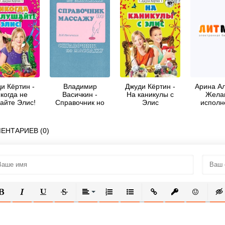
и Кёртин -
Владимир
Джуди Кёртин -
Арина Ал
когда не
Васичкин -
На каникулы с
Жела
айте Элис!
Справочник но
Элис
исполн
массажу
осталось
ЕНТАРИЕВ (0)
ОЛУЖИРНЫЙ
КУРСИВ
ПОДЧЕРКНУТЫЙ
ЗАЧЕРКНУТЫЙ
ВЫРАВНИВАНИЕ
НУМЕРОВАННЫЙ СПИСОК
МАРКИРОВАННЫЙ СПИСОК
ВСТАВИТЬ ССЫЛКУ
ВСТАВИТЬ ЗАЩ
ВСТАВИТЬ
ВСТ