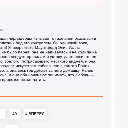
ра
дая чирлидерша изнывает от желания оказаться в
олетних под его контролем. Он одинокий волк,
ьез. В Университете Маунтфорд Элис Уэллс —
а не было парня, она не напивалась и не ходила на
онно следует правилам и уставу, даже если это ее
о, зрелого, потрясающего местного диджея, и она
владеет искусством соблазнения, так это Раник
ео, а она весь год делает за него домашку. Раник
Элис, и они оба начинают понимать, что любовь —
м придется ее заплатить.
..
49
ВПЕРЕД