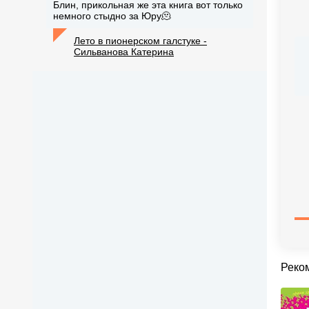
Блин, прикольная же эта книга вот только
немного стыдно за Юру🫠
Лето в пионерском галстуке -
Сильванова Катерина
Реко