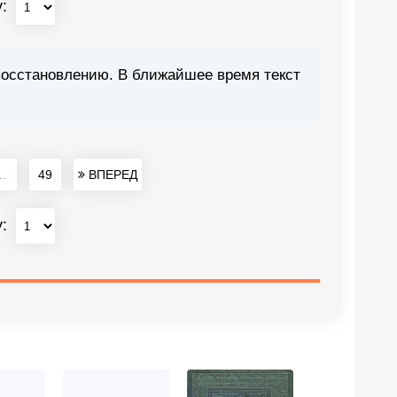
у:
восстановлению. В ближайшее время текст
..
49
ВПЕРЕД
у: