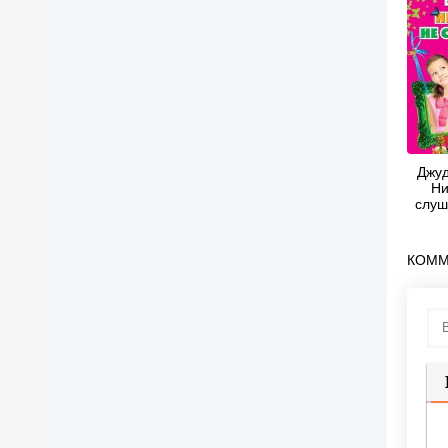
Джуд
Ни
слуш
КОММ
П