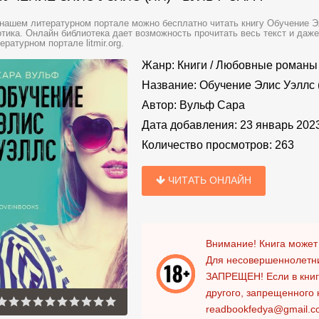
нашем литературном портале можно бесплатно читать книгу Обучение Э
тика. Онлайн библиотека дает возможность прочитать весь текст и даж
ературном портале litmir.org.
Жанр:
Книги
/
Любовные романы
Название:
Обучение Элис Уэллс 
Автор:
Вульф Сара
Дата добавления:
23 январь 202
Количество просмотров:
263
ЧИТАТЬ ОНЛАЙН
Внимание! Книга может
Для несовершеннолетни
ЗАПРЕЩЕН!
Если в кни
другого, запрещенного 
readbookfedya@gmail.c