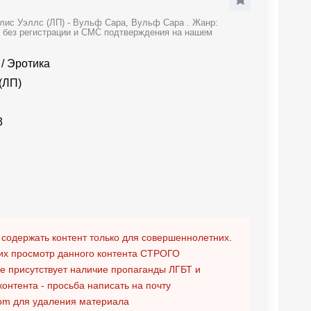
лис Уэллс (ЛП) - Вульф Сара, Вульф Сара . Жанр:
е без регистрации и СМС подтверждения на нашем
/
Эротика
(ЛП)
3
 содержать контент только для совершеннолетних.
х просмотр данного контента
СТРОГО
ге присутствует наличие пропаганды ЛГБТ и
контента - просьба написать на почту
om
для удаления материала