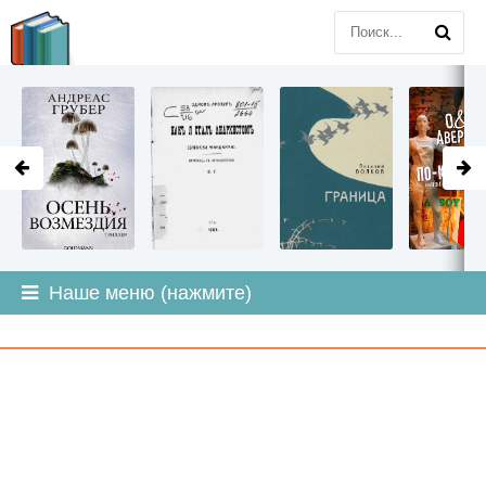
LITMIR
.ORG
Наше меню (нажмите)