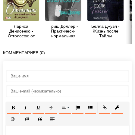
Лариса
Триш Доллер -
Белла Джуэл -
П
Денисенко -
Практически
Жизнь после
Отголосок: от
нормальная
Тайлы
погибшего деда
жизнь (ЛП)
до умершего
КОММЕНТАРИЕВ (0)
ПОЛУЖИРНЫЙ
КУРСИВ
ПОДЧЕРКНУТЫЙ
ЗАЧЕРКНУТЫЙ
ВЫРАВНИВАНИЕ
НУМЕРОВАННЫЙ СПИСОК
МАРКИРОВАННЫЙ СП
ВСТАВИТЬ ССЫ
ВСТАВИТ
ВСТАВИТЬ СМАЙЛИК
ВСТАВКА СКРЫТОГО ТЕКСТА
ВСТАВКА ЦИТАТЫ
ВСТАВКА СПОЙЛЕРА