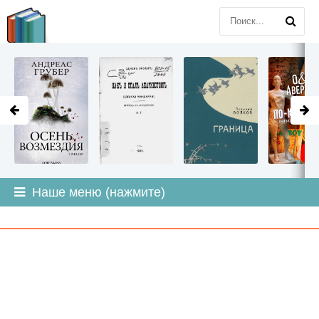
LITMIR
.ORG
Наше меню (нажмите)