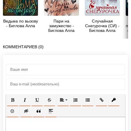
Ведьма по вызову
Пари на
Случайная
- Биглова Алла
замужество -
Снегурочка (СИ) -
по
Биглова Алла
Биглова Алла
- 
КОММЕНТАРИЕВ (0)
ПОЛУЖИРНЫЙ
КУРСИВ
ПОДЧЕРКНУТЫЙ
ЗАЧЕРКНУТЫЙ
ВЫРАВНИВАНИЕ
НУМЕРОВАННЫЙ СПИСОК
МАРКИРОВАННЫЙ СП
ВСТАВИТЬ ССЫ
ВСТАВИТ
ВСТАВИТЬ СМАЙЛИК
ВСТАВКА СКРЫТОГО ТЕКСТА
ВСТАВКА ЦИТАТЫ
ВСТАВКА СПОЙЛЕРА