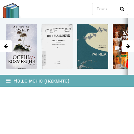
LITMIR
.ORG
Наше меню (нажмите)