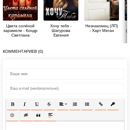
Цвета солёной
Хочу тебя -
Незнакомец (ЛП)
Я
карамели - Кондр
Шагурова
- Харт Меган
(С
Светлана
Евгения
КОММЕНТАРИЕВ (0)
ПОЛУЖИРНЫЙ
КУРСИВ
ПОДЧЕРКНУТЫЙ
ЗАЧЕРКНУТЫЙ
ВЫРАВНИВАНИЕ
НУМЕРОВАННЫЙ СПИСОК
МАРКИРОВАННЫЙ СП
ВСТАВИТЬ ССЫ
ВСТАВИТ
ВСТАВИТЬ СМАЙЛИК
ВСТАВКА СКРЫТОГО ТЕКСТА
ВСТАВКА ЦИТАТЫ
ВСТАВКА СПОЙЛЕРА