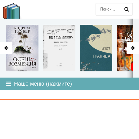
LITMIR
.ORG
Наше меню (нажмите)