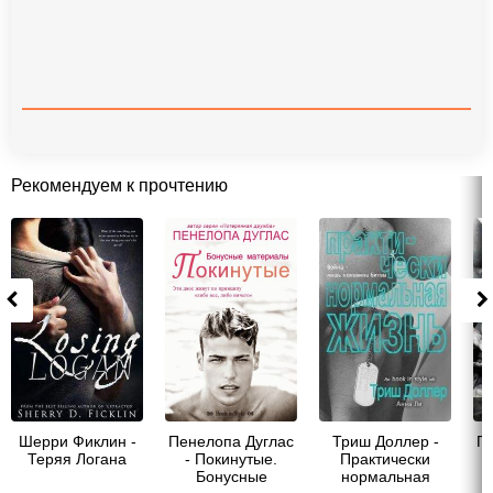
Рекомендуем к прочтению
Шерри Фиклин -
Пенелопа Дуглас
Триш Доллер -
П
Теряя Логана
- Покинутые.
Практически
Бонусные
нормальная