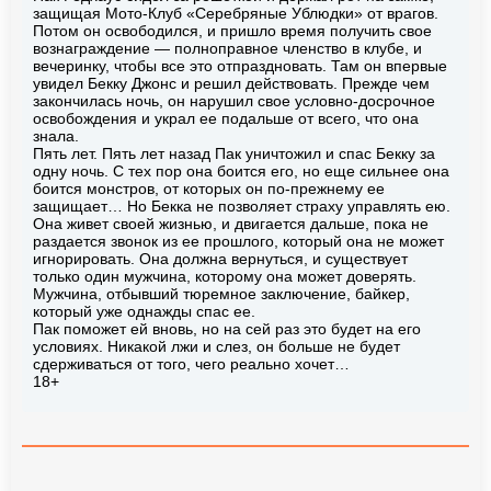
защищая Мото-Клуб «Серебряные Ублюдки» от врагов.
Потом он освободился, и пришло время получить свое
вознаграждение — полноправное членство в клубе, и
вечеринку, чтобы все это отпраздновать. Там он впервые
увидел Бекку Джонс и решил действовать. Прежде чем
закончилась ночь, он нарушил свое условно-досрочное
освобождения и украл ее подальше от всего, что она
знала.
Пять лет. Пять лет назад Пак уничтожил и спас Бекку за
одну ночь. С тех пор она боится его, но еще сильнее она
боится монстров, от которых он по-прежнему ее
защищает… Но Бекка не позволяет страху управлять ею.
Она живет своей жизнью, и двигается дальше, пока не
раздается звонок из ее прошлого, который она не может
игнорировать. Она должна вернуться, и существует
только один мужчина, которому она может доверять.
Мужчина, отбывший тюремное заключение, байкер,
который уже однажды спас ее.
Пак поможет ей вновь, но на сей раз это будет на его
условиях. Никакой лжи и слез, он больше не будет
сдерживаться от того, чего реально хочет…
18+