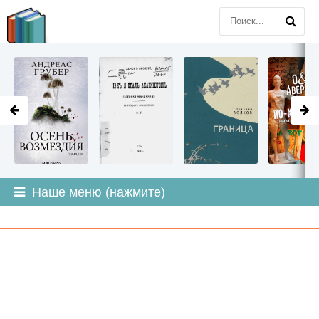
LITMIR
.ORG
Наше меню (нажмите)