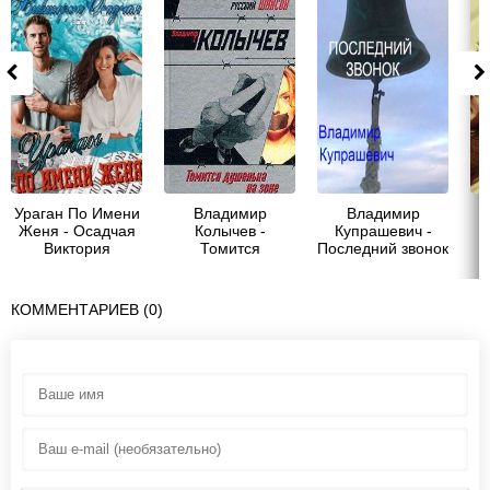
Ураган По Имени
Владимир
Владимир
Женя - Осадчая
Колычев -
Купрашевич -
Виктория
Томится
Последний звонок
У
душенька на зоне
КОММЕНТАРИЕВ (0)