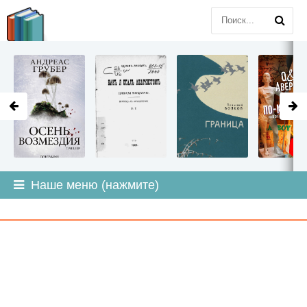
LITMIR
.ORG
Наше меню (нажмите)