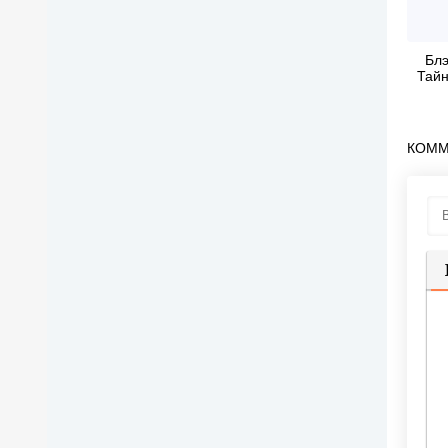
Блэ
Тайн
КОММ
П