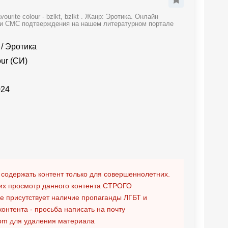
rite colour - bzlkt, bzlkt . Жанр: Эротика. Онлайн
и и СМС подтверждения на нашем литературном портале
/
Эротика
our (СИ)
024
 содержать контент только для совершеннолетних.
х просмотр данного контента
СТРОГО
ге присутствует наличие пропаганды ЛГБТ и
контента - просьба написать на почту
om
для удаления материала