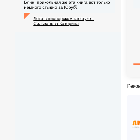
Блин, прикольная же эта книга вот только
немного стыдно за Юру🫠
Лето в пионерском галстуке -
Сильванова Катерина
Реко