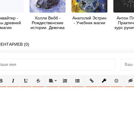
квайтер -
Холли Вебб -
Анатолий Эстрин
Антон Пл
ы древней
Рождественские
- Учебник магии
Практич
магии
истории. Девочка
курс руни
с портрета
искус
ЕНТАРИЕВ (0)
ОЛУЖИРНЫЙ
КУРСИВ
ПОДЧЕРКНУТЫЙ
ЗАЧЕРКНУТЫЙ
ВЫРАВНИВАНИЕ
НУМЕРОВАННЫЙ СПИСОК
МАРКИРОВАННЫЙ СПИСОК
ВСТАВИТЬ ССЫЛКУ
ВСТАВИТЬ ЗАЩ
ВСТАВИТЬ
ВСТ