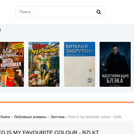
Ы
»
Книги
»
Любовные романы
»
Эротика
» Red is my favourite colour - bzlkt
D IS MY FAVOURITE COLOUR - BZLKT