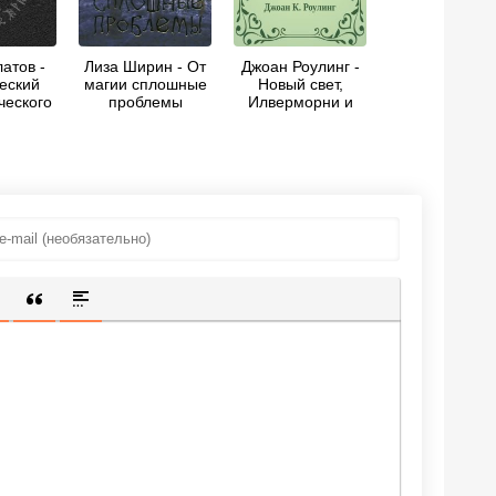
атов -
Лиза Ширин - От
Джоан Роулинг -
еский
магии сплошные
Новый свет,
ческого
проблемы
Илверморни и
ства
другие школы
магии
ИЩЕННУЮ ССЫЛКУ
 СМАЙЛИК
АВКА СКРЫТОГО ТЕКСТА
ВСТАВКА ЦИТАТЫ
ВСТАВКА СПОЙЛЕРА