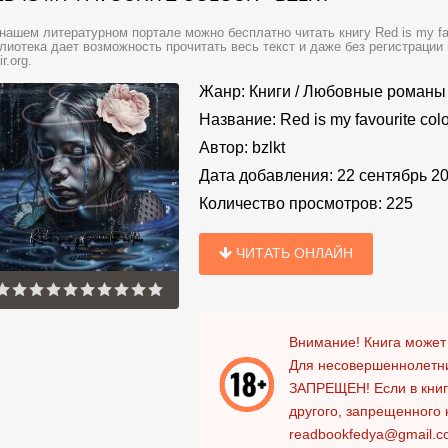
нашем литературном портале можно бесплатно читать книгу Red is my favou
лиотека дает возможность прочитать весь текст и даже без регистраци
ir.org.
Жанр:
Книги
/
Любовные романы
Название:
Red is my favourite col
Автор:
bzlkt
Дата добавления:
22 сентябрь 2
Количество просмотров:
225
ЧИТАТЬ ОНЛАЙН
Внимание! Книга может
Для несовершеннолетни
ЗАПРЕЩЕН!
Если в кни
другого, запрещенного 
readbookfedya@gmail.c