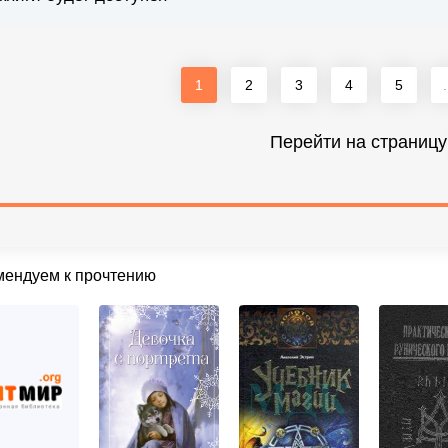
1
2
3
4
5
.
Перейти на страницу
мендуем к прочтению