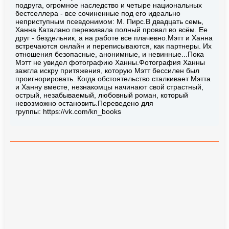
подруга, огромное наследство и четыре национальных
бестселлера - все сочиненные под его идеально
неприступным псевдонимом: М. Пирс.В двадцать семь,
Ханна Каталано переживала полный провал во всём. Ее
друг - бездельник, а на работе все плачевно.Мэтт и Ханна
встречаются онлайн и переписываются, как партнеры. Их
отношения безопасные, анонимные, и невинные...Пока
Мэтт не увидел фотографию Ханны.Фотография Ханны
зажгла искру притяжения, которую Мэтт бессилен был
проигнорировать. Когда обстоятельство сталкивает Мэтта
и Ханну вместе, незнакомцы начинают свой страстный,
острый, незабываемый, любовный роман, который
невозможно остановить.Переведено для
группы: https://vk.com/kn_books