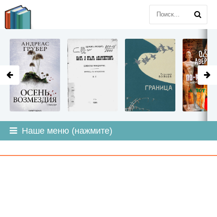
LITMIR
.ORG
Наше меню (нажмите)