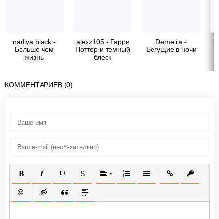
nadiya black -
alexz105 - Гарри
Demetra -
М
Больше чем
Поттер и темный
Бегущие в ночи
жизнь
блеск
КОММЕНТАРИЕВ (0)
ПОЛУЖИРНЫЙ
КУРСИВ
ПОДЧЕРКНУТЫЙ
ЗАЧЕРКНУТЫЙ
ВЫРАВНИВАНИЕ
НУМЕРОВАННЫЙ СПИСОК
МАРКИРОВАННЫЙ СП
ВСТАВИТЬ ССЫ
ВСТАВИТ
ВСТАВИТЬ СМАЙЛИК
ВСТАВКА СКРЫТОГО ТЕКСТА
ВСТАВКА ЦИТАТЫ
ВСТАВКА СПОЙЛЕРА