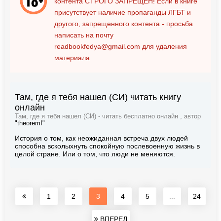
контента
СТРОГО ЗАПРЕЩЕН!
Если в книге
присутствует наличие пропаганды ЛГБТ и
другого, запрещенного контента - просьба
написать на почту
readbookfedya@gmail.com
для удаления
материала
Там, где я тебя нашел (СИ) читать книгу
онлайн
Там, где я тебя нашел (СИ) - читать бесплатно онлайн , автор
"theoremI"
История о том, как неожиданная встреча двух людей
способна всколыхнуть спокойную послевоенную жизнь в
целой стране. Или о том, что люди не меняются.
1
2
3
4
5
...
24
ВПЕРЕД