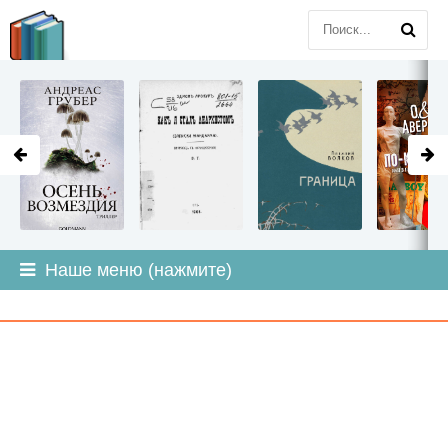
LITMIR
.ORG
Наше меню (нажмите)