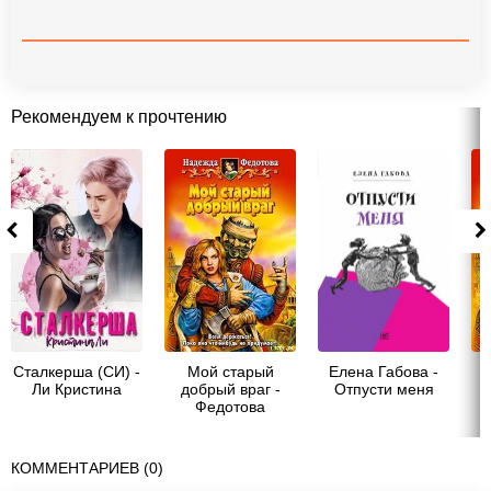
Рекомендуем к прочтению
Сталкерша (СИ) -
Мой старый
Елена Габова -
Ли Кристина
добрый враг -
Отпусти меня
Ф
Федотова
с
Надежда
Григорьевна
КОММЕНТАРИЕВ (0)