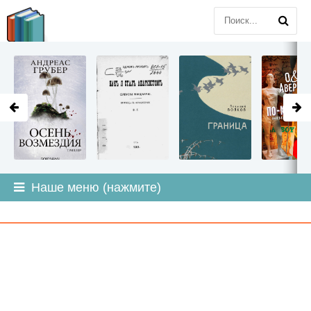
LITMIR
.ORG
Наше меню (нажмите)