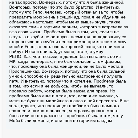
не так просто. Во-первых, потому что я была женщиной.
Во-вторых, потому что это было братство. И в-третьих,
потому что Репо, человек, который отвечал за то, чтобы
превратить мою жизнь в сущий ад, пока я не уйду или не
облажаюсь настолько, чтобы меня вышвырнули, также
оказался самым горячим парнем, которого я встречала за
всю свою жизнь. Проблема была в том, что, если я не
вступлю в клуб и не останусь, несмотря на дедовщину со
стороны членов клуба и неоспоримое притяжение между
мной и Репо, то есть очень хороший шанс, что они меня
найдут. И если они найдут меня, что ж, я умру.
РЕПО: Как, черт возьми, я должен был вытащить ее из
МК, когда, во-первых, я не был согласен с тем фактом,
что, поскольку она была женщиной, ей не было места в
Приспешниках. Во-вторых, потому что она была сильной,
умной, способной и решительно настроенной получить
патч. И в-третьих, потому что я хотел ее. Проблема была
в том, что если я не добьюсь, чтобы ее выгнали, то
провалю работу, которая была важна для преза. Но
проблема была еще и в том, что, если я ее выгоню, у
меня не будет ни малейшего шанса с ней переспать. Я не
знал, однако, что настоящая проблема была намного
сложнее и намного опаснее, чем разочаровать моего
босса или не потрахаться... проблема была в том, что у
Мейз были демоны, и они шли по горячим следам...