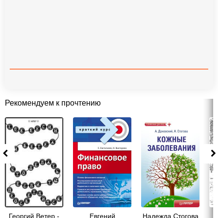
Рекомендуем к прочтению
Георгий Ветер -
Евгений
Надежда Стогова
М