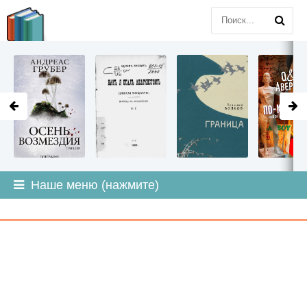
LITMIR
.ORG
Наше меню (нажмите)