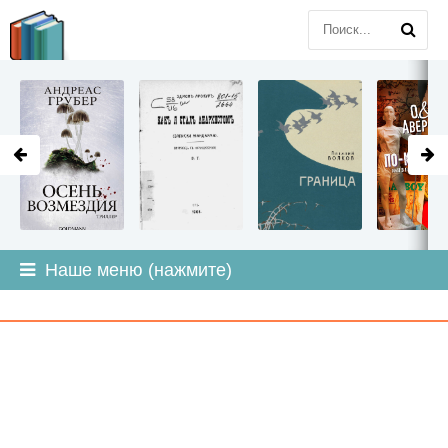
LITMIR
.ORG
Наше меню (нажмите)