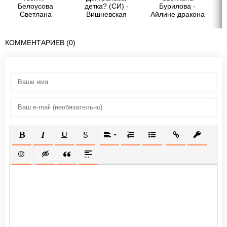
Белоусова
детка? (СИ) -
Бурилова -
А
Светлана
Вишневская
Айлине дракона
Альбина
(СИ)
КОММЕНТАРИЕВ (0)
ПОЛУЖИРНЫЙ
КУРСИВ
ПОДЧЕРКНУТЫЙ
ЗАЧЕРКНУТЫЙ
ВЫРАВНИВАНИЕ
НУМЕРОВАННЫЙ СПИСОК
МАРКИРОВАННЫЙ СП
ВСТАВИТЬ ССЫ
ВСТАВИТ
ВСТАВИТЬ СМАЙЛИК
ВСТАВКА СКРЫТОГО ТЕКСТА
ВСТАВКА ЦИТАТЫ
ВСТАВКА СПОЙЛЕРА