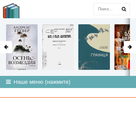
LITMIR
.ORG
Наше меню (нажмите)