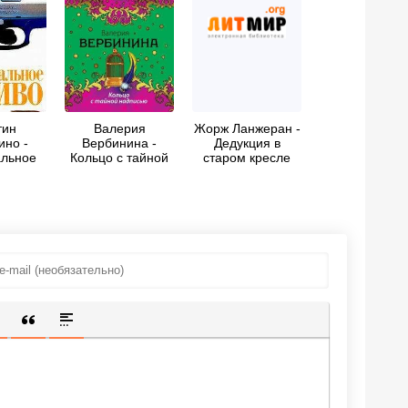
тин
Валерия
Жорж Ланжеран -
ино -
Вербинина -
Дедукция в
льное
Кольцо с тайной
старом кресле
во
надписью
ИЩЕННУЮ ССЫЛКУ
 СМАЙЛИК
АВКА СКРЫТОГО ТЕКСТА
ВСТАВКА ЦИТАТЫ
ВСТАВКА СПОЙЛЕРА