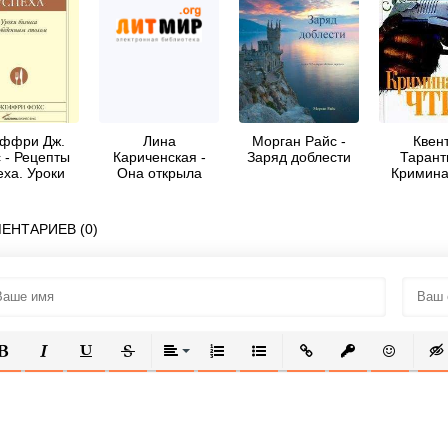
ффри Дж.
Лина
Морган Райс -
Квен
 - Рецепты
Кариченская -
Заряд доблести
Тарант
еха. Уроки
Она открыла
Кримина
знеса за
дверь своим
чти
еденным
ключем
столом
ЕНТАРИЕВ (0)
ОЛУЖИРНЫЙ
КУРСИВ
ПОДЧЕРКНУТЫЙ
ЗАЧЕРКНУТЫЙ
ВЫРАВНИВАНИЕ
НУМЕРОВАННЫЙ СПИСОК
МАРКИРОВАННЫЙ СПИСОК
ВСТАВИТЬ ССЫЛКУ
ВСТАВИТЬ ЗАЩ
ВСТАВИТЬ
ВСТ