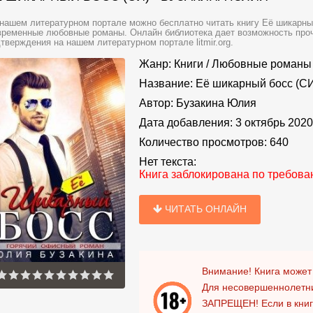
нашем литературном портале можно бесплатно читать книгу Её шикарный
ременные любовные романы. Онлайн библиотека дает возможность прочи
тверждения на нашем литературном портале litmir.org.
Жанр:
Книги
/
Любовные романы
Название:
Её шикарный босс (С
Автор:
Бузакина Юлия
Дата добавления:
3 октябрь 2020
Количество просмотров:
640
Нет текста:
Книга заблокирована по требов
ЧИТАТЬ ОНЛАЙН
Внимание! Книга может
Для несовершеннолетни
ЗАПРЕЩЕН!
Если в кни