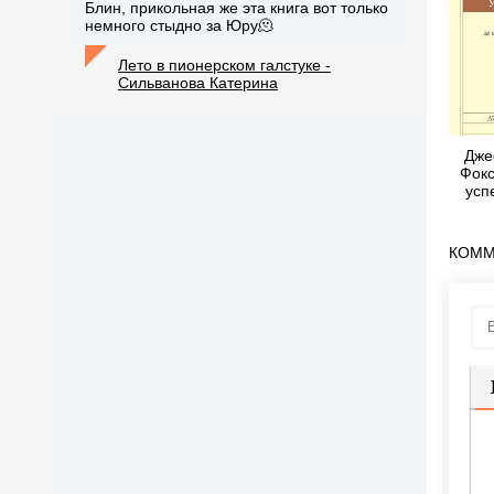
Блин, прикольная же эта книга вот только
немного стыдно за Юру🫠
Лето в пионерском галстуке -
Сильванова Катерина
Дже
Фокс
усп
би
об
КОММ
П