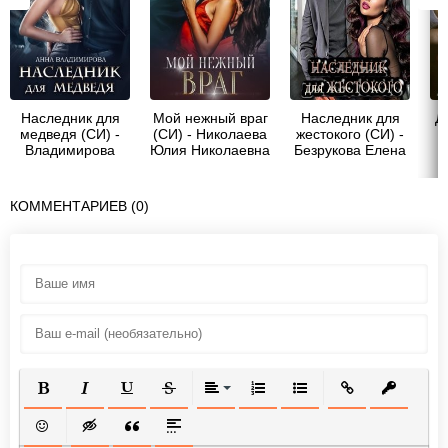
Наследник для
Мой нежный враг
Наследник для
Д
медведя (СИ) -
(СИ) - Николаева
жестокого (СИ) -
Владимирова
Юлия Николаевна
Безрукова Елена
Анна
КОММЕНТАРИЕВ (0)
ПОЛУЖИРНЫЙ
КУРСИВ
ПОДЧЕРКНУТЫЙ
ЗАЧЕРКНУТЫЙ
ВЫРАВНИВАНИЕ
НУМЕРОВАННЫЙ СПИСОК
МАРКИРОВАННЫЙ СП
ВСТАВИТЬ ССЫ
ВСТАВИТ