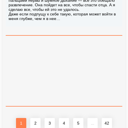
пальцами нервы и шумное дыхание — все это обещало
развлечение. Она пойдет на все, чтобы спасти отца. А я
сделаю все, чтобы ей это не удалось.
Даже если подпущу к себе такую, которая может войти в
меня глубже, чем я в нее…
1
2
3
4
5
...
42