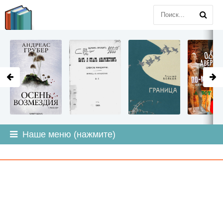
LITMIR
.ORG
Наше меню (нажмите)