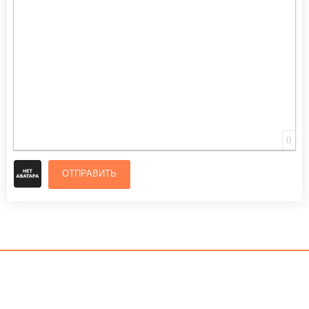
ВСТАВИТЬ СМАЙЛИК
ВСТАВКА СКРЫТОГО ТЕКСТА
ВСТАВКА ЦИТАТЫ
ВСТАВКА СПОЙЛЕРА
0
ОТПРАВИТЬ