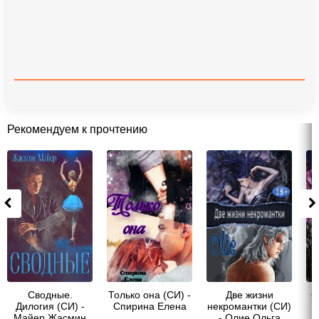
Рекомендуем к прочтению
Сводные.
Только она (СИ) -
Две жизни
О
Дилогия (СИ) -
Спирина Елена
некромантки (СИ)
Майер Жасмин
- Олие Ольга