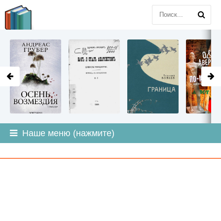
LITMIR
.ORG
Наше меню (нажмите)