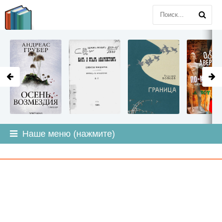
LITMIR
.ORG
Наше меню (нажмите)