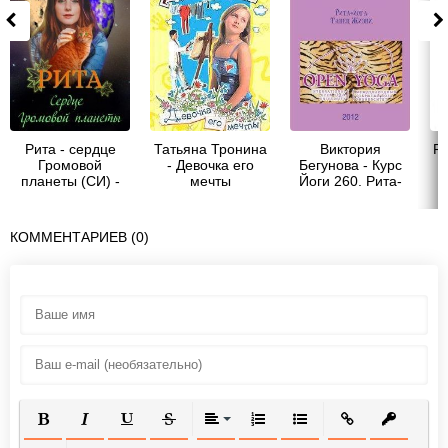
Рита - сердце
Татьяна Тронина
Виктория
Ри
Громовой
- Девочка его
Бегунова - Курс
планеты (СИ) -
мечты
Йоги 260. Рита-
Меллер Юлия
йога. Танец
Викторовна
Жизни
КОММЕНТАРИЕВ (0)
ПОЛУЖИРНЫЙ
КУРСИВ
ПОДЧЕРКНУТЫЙ
ЗАЧЕРКНУТЫЙ
ВЫРАВНИВАНИЕ
НУМЕРОВАННЫЙ СПИСОК
МАРКИРОВАННЫЙ СП
ВСТАВИТЬ ССЫ
ВСТАВИТ