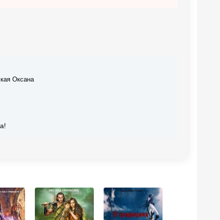
кая Оксана
а!