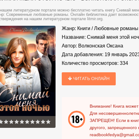
нашем литературном портале можно бесплатно читать книгу Снимай меня
р: Современные любовные романы. Онлайн библиотека дает возможность
тверждения на нашем литературном портале litmir.org.
Жанр:
Книги
/
Любовные романы
Название:
Снимай меня этой ноч
Автор:
Волконская Оксана
Дата добавления:
19 январь 202
Количество просмотров:
334
ЧИТАТЬ ОНЛАЙН
Внимание! Книга может
Для несовершеннолетни
ЗАПРЕЩЕН!
Если в кни
другого, запрещенного 
readbookfedya@gmail.c