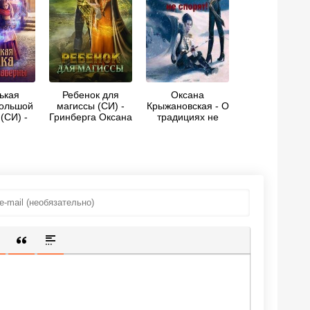
ькая
Ребенок для
Оксана
большой
магиссы (СИ) -
Крыжановская - О
(СИ) -
Гринберга Оксана
традициях не
 Оксана
спорят! (СИ)
ИЩЕННУЮ ССЫЛКУ
 СМАЙЛИК
АВКА СКРЫТОГО ТЕКСТА
ВСТАВКА ЦИТАТЫ
ВСТАВКА СПОЙЛЕРА