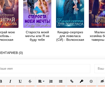
грай мою
Староста моей
Киндер-сюрприз
Мален
юбовь -
мечты или Я не
для ловеласа
хозяйка 
лконская
буду тебя
(СИ) - Волконская
таверны 
Оксана
целовать! -
Оксана
Гринберга
Волконская
Оксана
ЕНТАРИЕВ (0)
ОЛУЖИРНЫЙ
КУРСИВ
ПОДЧЕРКНУТЫЙ
ЗАЧЕРКНУТЫЙ
ВЫРАВНИВАНИЕ
НУМЕРОВАННЫЙ СПИСОК
МАРКИРОВАННЫЙ СПИСОК
ВСТАВИТЬ ССЫЛКУ
ВСТАВИТЬ ЗАЩ
ВСТАВИТЬ
ВСТ