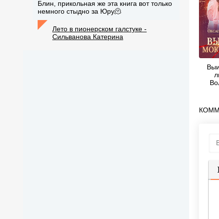
Блин, прикольная же эта книга вот только
немного стыдно за Юру🫠
Лето в пионерском галстуке -
Сильванова Катерина
Выи
л
Во
КОММ
П