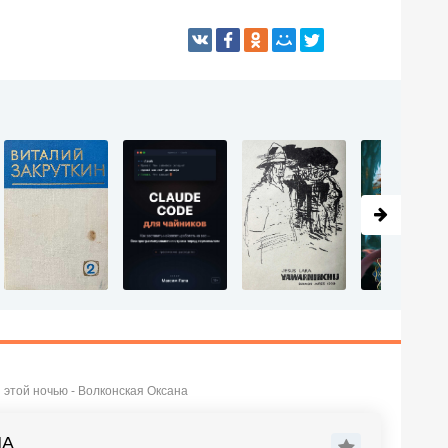
этой ночью - Волконская Оксана
НА