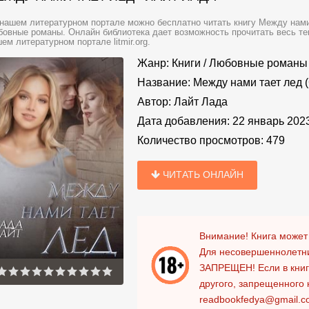
нашем литературном портале можно бесплатно читать книгу Между нами
овные романы. Онлайн библиотека дает возможность прочитать весь те
ем литературном портале litmir.org.
Жанр:
Книги
/
Любовные романы
Название:
Между нами тает лед 
Автор:
Лайт Лада
Дата добавления:
22 январь 202
Количество просмотров:
479
ЧИТАТЬ ОНЛАЙН
Внимание! Книга может
Для несовершеннолетни
ЗАПРЕЩЕН!
Если в кни
другого, запрещенного 
readbookfedya@gmail.c