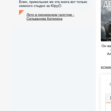
Блин, прикольная же эта книга вот только
немного стыдно за Юру🫠
Лето в пионерском галстуке -
Сильванова Катерина
Он ва
Ал
КОММ
П