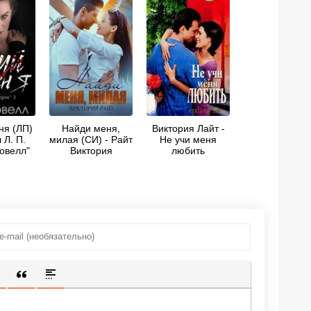
ня (ЛП)
Найди меня,
Виктория Лайт -
 Л. П.
милая (СИ) - Райт
Не учи меня
овелл"
Виктория
любить
ИЩЕННУЮ ССЫЛКУ
 СМАЙЛИК
АВКА СКРЫТОГО ТЕКСТА
ВСТАВКА ЦИТАТЫ
ВСТАВКА СПОЙЛЕРА