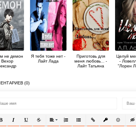
м не демон
Я тебя тоже нет -
Приготовь для
Целуй ме
- Вехор
Лайт Лада
меня любовь... -
- Ловелл
ександр
Лайт Татьяна
"Лорен Л
ЕНТАРИЕВ (0)
ОЛУЖИРНЫЙ
КУРСИВ
ПОДЧЕРКНУТЫЙ
ЗАЧЕРКНУТЫЙ
ВЫРАВНИВАНИЕ
НУМЕРОВАННЫЙ СПИСОК
МАРКИРОВАННЫЙ СПИСОК
ВСТАВИТЬ ССЫЛКУ
ВСТАВИТЬ ЗАЩ
ВСТАВИТЬ
ВСТ