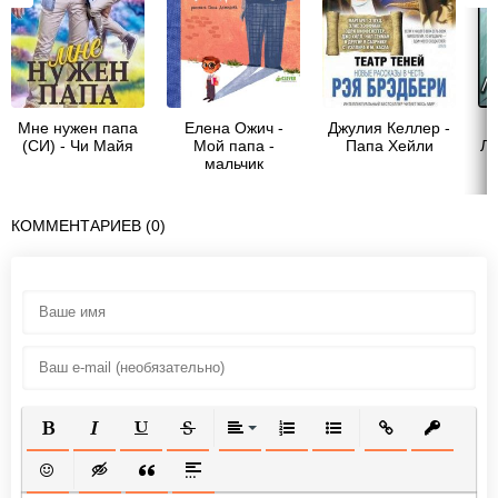
Мне нужен папа
Елена Ожич -
Джулия Келлер -
Н
(СИ) - Чи Майя
Мой папа -
Папа Хейли
Лю
мальчик
КОММЕНТАРИЕВ (0)
ПОЛУЖИРНЫЙ
КУРСИВ
ПОДЧЕРКНУТЫЙ
ЗАЧЕРКНУТЫЙ
ВЫРАВНИВАНИЕ
НУМЕРОВАННЫЙ СПИСОК
МАРКИРОВАННЫЙ СП
ВСТАВИТЬ ССЫ
ВСТАВИТ