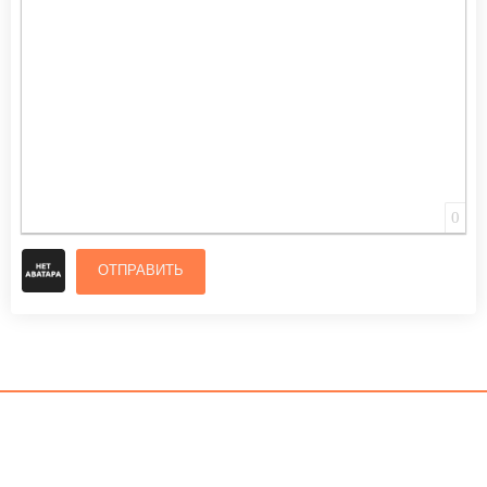
ВСТАВИТЬ СМАЙЛИК
ВСТАВКА СКРЫТОГО ТЕКСТА
ВСТАВКА ЦИТАТЫ
ВСТАВКА СПОЙЛЕРА
0
ОТПРАВИТЬ