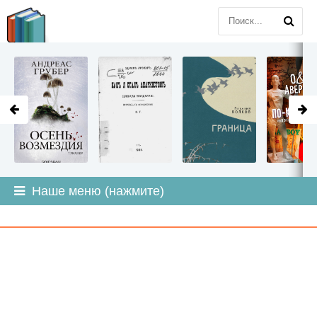
LITMIR
.ORG
Наше меню (нажмите)