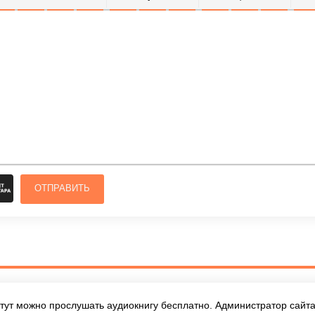
ОЛУЖИРНЫЙ
КУРСИВ
ПОДЧЕРКНУТЫЙ
ЗАЧЕРКНУТЫЙ
ВЫРАВНИВАНИЕ
НУМЕРОВАННЫЙ СПИСОК
МАРКИРОВАННЫЙ СПИСОК
ВСТАВИТЬ ССЫЛКУ
ВСТАВИТЬ ЗАЩ
ВСТАВИТЬ
ВСТ
ОТПРАВИТЬ
тут можно прослушать аудиокнигу бесплатно. Администратор сайта 