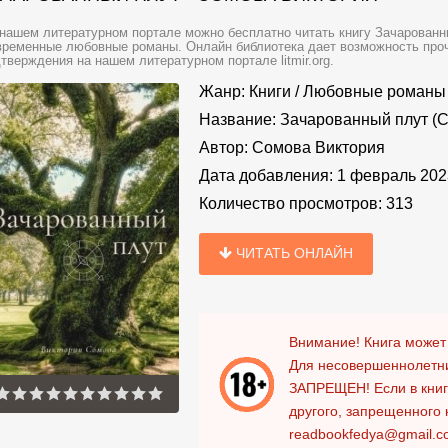
нашем литературном портале можно бесплатно читать книгу Зачарованны
ременные любовные романы. Онлайн библиотека дает возможность прочи
тверждения на нашем литературном портале litmir.org.
Жанр:
Книги
/
Любовные романы
Название:
Зачарованный плут (
Автор:
Сомова Виктория
Дата добавления:
1 февраль 202
Количество просмотров:
313
ЧИТАТЬ ОНЛАЙН
Внимание! Книга может
Для несовершеннолетни
ЗАПРЕЩЕН!
Если в кни
другого, запрещенного 
readbookfedya@gmail.c