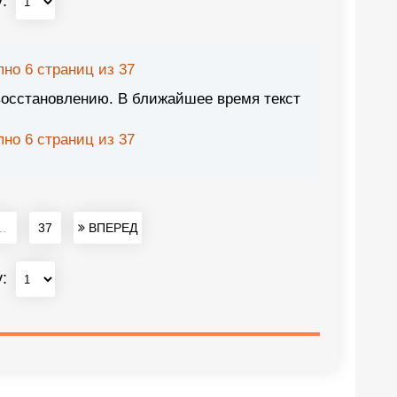
у:
но 6 страниц из 37
восстановлению. В ближайшее время текст
но 6 страниц из 37
..
37
ВПЕРЕД
у: