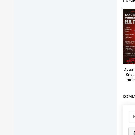
Инна 
Как 
лас
му
КОММ