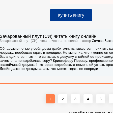
Купить книгу
Зачарованный плут (СИ) читать книгу онлайн
Зачарованный плут (СИ) - читать бесплатно онлайн , автор
Сомова Викт
Обнаружив ночью у себя дома грабителя, пытавшегося похитить ка
ловушку, пообещав сдать в полицию. Но выяснив, что именно он со
была единственным, что связывало девушку с тайной ее происхожд
зачем она понадобилась вору? Кристоферу Перишу, профессионал
настойчивой девушкой, которая потребовала помочь ей узнать прав
Джейн даже не догадывалась, что может ждать ее впереди…
1
2
3
4
5
.