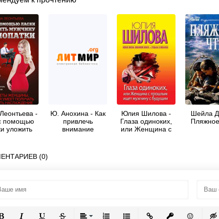
Леонтьева -
Ю. Анохина - Как
Юлия Шилова -
Шейла Д
с помощью
привлечь
Глаза одиноких,
Пляжное
ки уложить
внимание
или Женщина с
жчину на
мужчины
прошлым ищет
лопатки
мужчину с
будущим
ЕНТАРИЕВ (0)