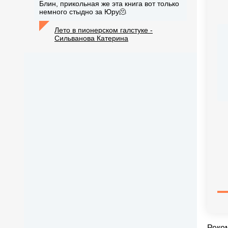
Блин, прикольная же эта книга вот только
немного стыдно за Юру🫠
Лето в пионерском галстуке -
Сильванова Катерина
Реко