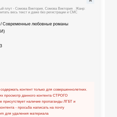
й плут - Сомова Виктория, Сомова Виктория . Жанр:
тать весь текст и даже без регистрации и СМС
/
Современные любовные романы
СИ)
3
 содержать контент только для совершеннолетних.
х просмотр данного контента
СТРОГО
ге присутствует наличие пропаганды ЛГБТ и
контента - просьба написать на почту
om
для удаления материала