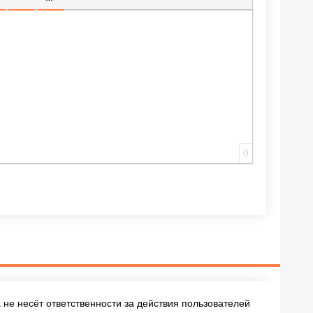
ИЩЕННУЮ ССЫЛКУ
 СМАЙЛИК
АВКА СКРЫТОГО ТЕКСТА
ВСТАВКА ЦИТАТЫ
ВСТАВКА СПОЙЛЕРА
0
не несёт ответственности за действия пользователей