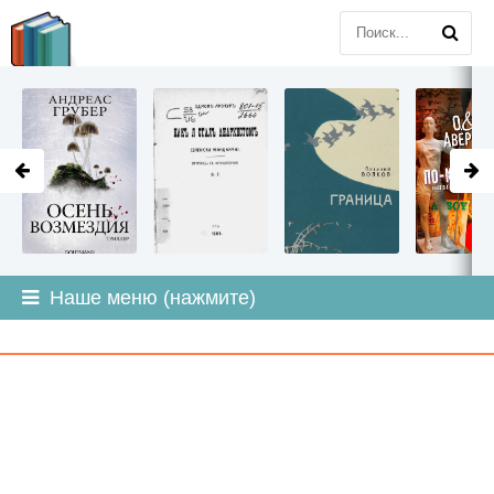
LITMIR
.ORG
Наше меню (нажмите)