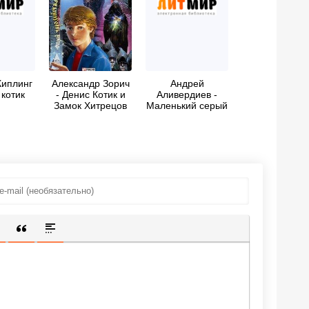
Киплинг
Александр Зорич
Андрей
 котик
- Денис Котик и
Аливердиев -
Замок Хитрецов
Маленький серый
котик
ИЩЕННУЮ ССЫЛКУ
 СМАЙЛИК
АВКА СКРЫТОГО ТЕКСТА
ВСТАВКА ЦИТАТЫ
ВСТАВКА СПОЙЛЕРА