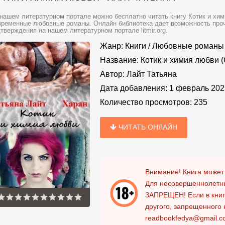
нашем литературном портале можно бесплатно читать книгу Котик и хими
ременные любовные романы. Онлайн библиотека дает возможность прочи
тверждения на нашем литературном портале litmir.org.
Жанр:
Книги
/
Любовные романы
Название:
Котик и химия любви 
Автор:
Лайт Татьяна
Дата добавления:
1 февраль 202
Количество просмотров:
235
ЧИТАТЬ ОНЛАЙН
Внимание! Книга может
Для несовершеннолетни
ЗАПРЕЩЕН!
Если в кни
другого, запрещенного 
readbookfedya@gmail.c