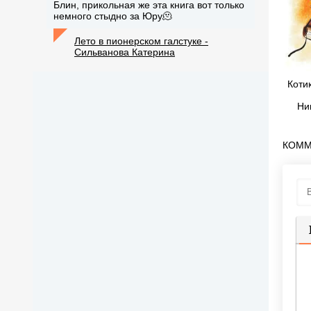
Блин, прикольная же эта книга вот только
немного стыдно за Юру🫠
Лето в пионерском галстуке -
Сильванова Катерина
Коти
Ни
КОММ
П