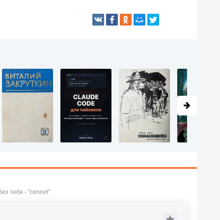
ез тебя - "cennet"