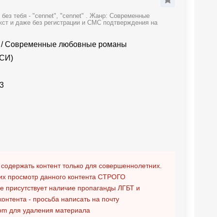
ез тебя - "cennet", "cennet" . Жанр: Современные
кст и даже без регистрации и СМС подтверждения на
/
Современные любовные романы
(СИ)
3
 содержать контент только для совершеннолетних.
х просмотр данного контента
СТРОГО
ге присутствует наличие пропаганды ЛГБТ и
контента - просьба написать на почту
om
для удаления материала