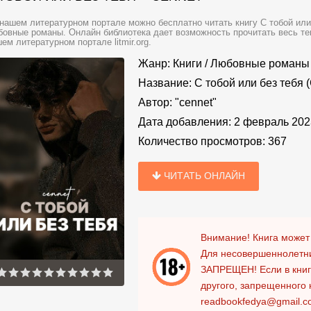
нашем литературном портале можно бесплатно читать книгу С тобой или б
овные романы. Онлайн библиотека дает возможность прочитать весь те
ем литературном портале litmir.org.
Жанр:
Книги
/
Любовные романы
Название:
С тобой или без тебя 
Автор:
"cennet"
Дата добавления:
2 февраль 202
Количество просмотров:
367
ЧИТАТЬ ОНЛАЙН
Внимание! Книга может
Для несовершеннолетни
ЗАПРЕЩЕН!
Если в кни
другого, запрещенного 
readbookfedya@gmail.c