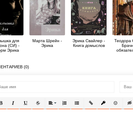
ышка для
Марта Шрейн -
Эрика Свайлер -
Теодора 
она (СИ) -
Эрика
Книга домыслов
Брач
рм Эрика
обязате
ЕНТАРИЕВ (0)
ОЛУЖИРНЫЙ
КУРСИВ
ПОДЧЕРКНУТЫЙ
ЗАЧЕРКНУТЫЙ
ВЫРАВНИВАНИЕ
НУМЕРОВАННЫЙ СПИСОК
МАРКИРОВАННЫЙ СПИСОК
ВСТАВИТЬ ССЫЛКУ
ВСТАВИТЬ ЗАЩ
ВСТАВИТЬ
ВСТ