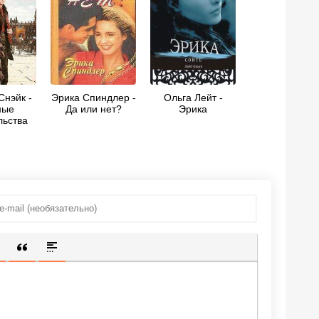
Снэйк -
Эрика Спиндлер -
Ольга Лейт -
ные
Да или нет?
Эрика
льства
ИЩЕННУЮ ССЫЛКУ
 СМАЙЛИК
АВКА СКРЫТОГО ТЕКСТА
ВСТАВКА ЦИТАТЫ
ВСТАВКА СПОЙЛЕРА