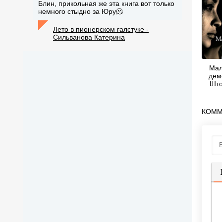
Блин, прикольная же эта книга вот только
немного стыдно за Юру🫠
Лето в пионерском галстуке -
Сильванова Катерина
Мал
дем
Што
КОММ
П