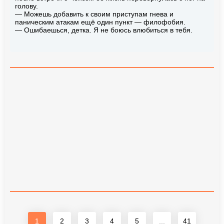
голову.
— Можешь добавить к своим приступам гнева и
паническим атакам ещё один пункт — филофобия.
— Ошибаешься, детка. Я не боюсь влюбиться в тебя.
1
2
3
4
5
...
41