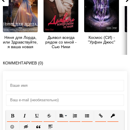
Няня для Лорда,
Дьявол всегда
Космос (СИ) -
или Здравствуйте,
рядом со мной -
"Урфин Джюс"
я ваша новая
Сью Ники
проблема! -
Римшайте
Кристина
КОММЕНТАРИЕВ (0)
Антановна "Криси
24"
ПОЛУЖИРНЫЙ
КУРСИВ
ПОДЧЕРКНУТЫЙ
ЗАЧЕРКНУТЫЙ
ВЫРАВНИВАНИЕ
НУМЕРОВАННЫЙ СПИСОК
МАРКИРОВАННЫЙ СП
ВСТАВИТЬ ССЫ
ВСТАВИТ