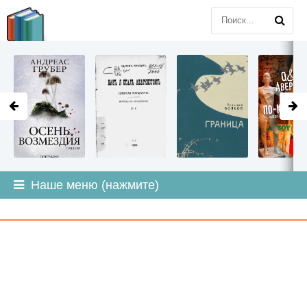
LITMIR
.ORG
Наше меню (нажмите)